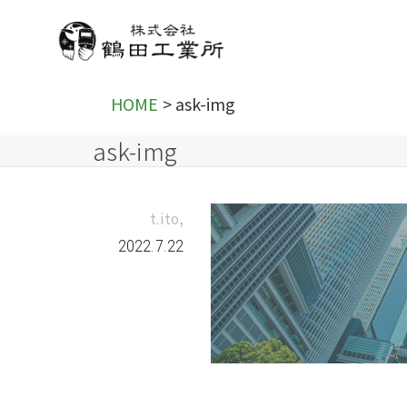
HOME
>
ask-img
ask-img
,
t.ito
2022.7.22